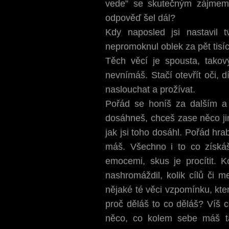
vede” se skutečným zájmem
odpověď šel dál?
Kdy naposled jsi nastavil t
nepromoknul oblek za pět tisíc
Těch věcí je spousta, takový
nevnímáš. Stačí otevřít oči, 
naslouchat a prožívat.
Pořád se honíš za dalším a 
dosáhneš, chceš zase něco jiný
jak jsi toho dosáhl. Pořád hr
máš. Všechno i to co získáš
emocemi, skus je procítit. K
nashromáždil, kolik cílů či m
nějaké té věci vzpomínku, kte
proč děláš to co děláš? Víš c
něco, co kolem sebe máš ta