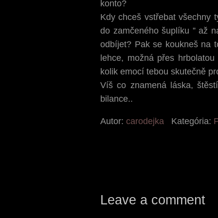
konto?
Kdy chceš vstřebat všechny ty
do zamčeného šuplíku ” až na
odbíjet? Pak se koukneš na t
lehce, možná přes hrbolatou c
kolik emocí tebou skutečně pr
Víš co znamená láska, štěst
bilance..
Autor:
carodejka
Kategória:
Leave a comment