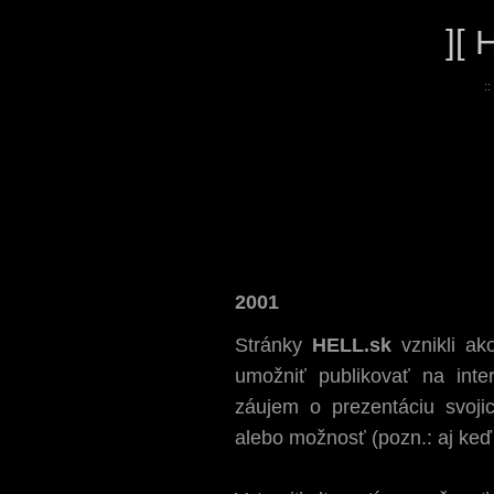
][ 
::
2001
Stránky
HELL.sk
vznikli ak
umožniť publikovať na inte
záujem o prezentáciu svoji
alebo možnosť (pozn.: aj keď 