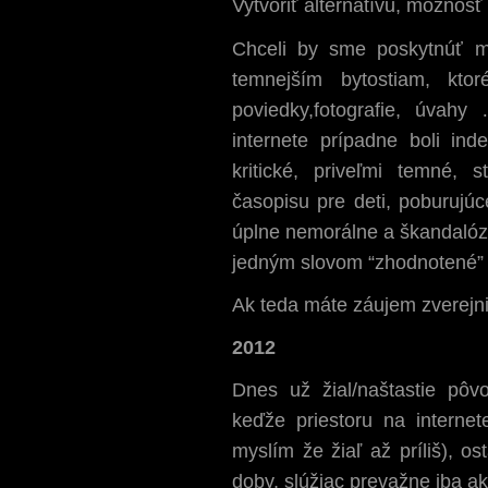
Vytvoriť alternatívu, možnosť 
Chceli by sme poskytnúť m
temnejším bytostiam, kto
poviedky,fotografie, úva
internete prípadne boli ind
kritické, priveľmi temné, 
časopisu pre deti, poburujú
úplne nemorálne a škandal
jedným slovom “zhodnotené” 
Ak teda máte záujem zverejniť
2012
Dnes už žial/naštastie pôvo
keďže priestoru na internet
myslím že žiaľ až príliš), 
doby, slúžiac prevažne iba ak