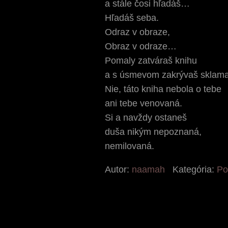
a stále čosi hľadáš…
Hľadáš seba.
Odraz v obraze,
Obraz v odraze…
Pomaly zatváraš knihu
a s úsmevom zakrývaš sklama
Nie, táto kniha nebola o tebe
ani tebe venovaná.
Si a navždy ostaneš
duša nikým nepoznaná,
nemilovaná.
Autor:
naamah
Kategória:
Po