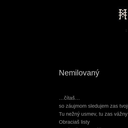
::
Nemilovaný
…čítaš…
so záujmom sledujem zas tvoju
Tu nežný usmev, tu zas vážn
Obraciaš listy