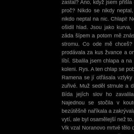
zastal? Ano, když jsem přišla 
proč? Nikdo se nikdy neptal, 
nikdo neptal na nic. Chlapi! 
ošidil hlad. Jsou jako kurva,
záda šípem a potom mě znásil
stromu. Co ode mě chceš? 
prodávala za kus žvance a oni
líbí. Sbalila jsem chlapa a n
koleni. Rys. A ten chlap se po
Ramena se jí otřásala vzlyky 
zuřivé. Muž seděl strnule a d
Bída jejích slov ho zavalil
Najednou se stočila v kout
bezútěšně naříkala a zakrývala 
vytí, ale byl osamělejší než to.
Vlk vzal Noranovo mrtvé tělo 