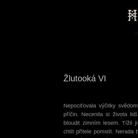
::
Žlutooká VI
Nepociťovala výčitky svědomí
příčin. Necenila si života li
bloudit zimním lesem. Tížil j
chtít přítele pomstít. Nerada 