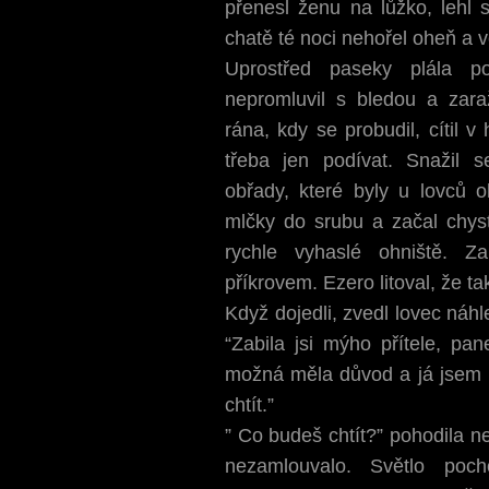
přenesl ženu na lůžko, lehl s
chatě té noci nehořel oheň a v
Uprostřed paseky plála po
nepromluvil s bledou a zar
rána, kdy se probudil, cítil v
třeba jen podívat. Snažil 
obřady, které byly u lovců o
mlčky do srubu a začal chyst
rychle vyhaslé ohniště. Z
příkrovem. Ezero litoval, že 
Když dojedli, zvedl lovec náhl
“Zabila jsi mýho přítele, pan
možná měla důvod a já jsem n
chtít.”
” Co budeš chtít?” pohodila n
nezamlouvalo. Světlo poch