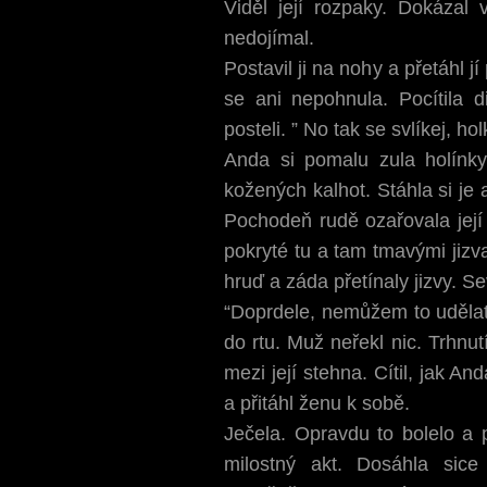
Viděl její rozpaky. Dokázal v
nedojímal.
Postavil ji na nohy a přetáhl j
se ani nepohnula. Pocítila di
posteli. ” No tak se svlíkej, hol
Anda si pomalu zula holínky
kožených kalhot. Stáhla si je 
Pochodeň rudě ozařovala její
pokryté tu a tam tmavými jizva
hruď a záda přetínaly jizvy. Se
“Doprdele, nemůžem to uděla
do rtu. Muž neřekl nic. Trhnut
mezi její stehna. Cítil, jak A
a přitáhl ženu k sobě.
Ječela. Opravdu to bolelo a p
milostný akt. Dosáhla sic