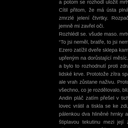
a potom se rozhodl uložit mr
Cítil přitom, že má ústa plná
zmrzlé jelení čtvrtky. Rozpa
jemně mi zavřel oči.
Rozhlédl se. všude maso. mrtv
“To jsi neměl, bratře, to jsi nem
Ezero zatížil dveře sklepa ka
upřeným na dorůstající měsíc.
a bylo to rozhodnutí proti zd
lidské krve. Prototože zítra s
ale vrah zůstane naživu. Prot
všechno, co je rozdělovalo, bli
Andin pláč zatím přešel v tic
lovec vrátil a tiskla se ke zd
pálenkou dva hliněné hrnky a 
štiplavou tekutinu mezi její 