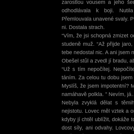
zarostlou vousem a jeho še
odhodlávala k boji. Nuti
Přemlouvala unavené svaly. Pa
ni. Dostala strach.
“Vím, že jsi schopná zmizet o
studeně muž. “Až přijde jaro,
tebe nedostal nic. A ani jsem n
Obešel stůl a zvedl jí bradu, ab
“Už s tím nepočítej. Nepočíte
táním. Za celou tu dobu jsem 
Myslíš, že jsem impotentní? 
namáhavě polkla. ” Nevím, já…
Nebyla zvyklá dělat s těmih
nejistotu. Lovec měl vztek a 
kdyby jí chtěl ublížit, dokáže
dost síly, ani odvahy. Lovcov