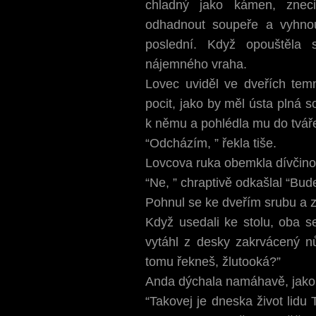
chladný jako kámen, zneci
odhadnout soupeře a vyhnou
poslední. Když opouštěla s
nájemného vraha.
Lovec uviděl ve dveřích temn
pocit, jako by měl ústa plná s
k němu a pohlédla mu do tvář
“Odcházím, ” řekla tiše.
Lovcova ruka obemkla dívčino 
“Ne, ” chraptivě odkašlal “Bud
Pohnul se ke dveřím srubu a za
Když usedali ke stolu, oba s
vytáhl z desky zakrvácený 
tomu řekneš, žlutooká?”
Anda dýchala namáhavě, jako
“Takovej je dneska život lidu