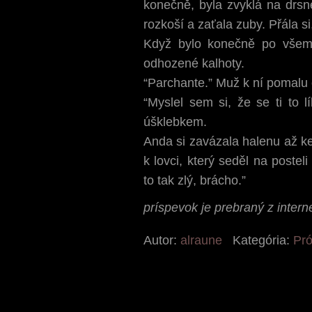
konečně, byla zvyklá na drsné
rozkoší a zaťala zuby. Přála s
Když bylo konečně po všem,
odhozené kalhoty.
“Parchante.” Muž k ní pomalu o
“Myslel sem si, že se ti to 
úšklebkem.
Anda si zavázala halenu až k
k lovci, který seděl na postel
to tak zlý, brácho.”
príspevok je prebraný z inte
Autor:
alraune
Kategória:
Pr