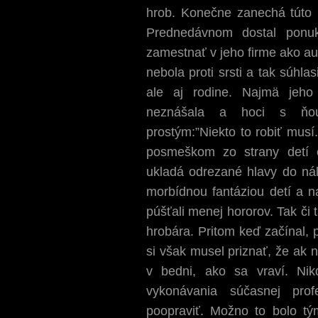
hrob. Konečne zanechá túto h
Prednedávnom dostal ponuk
zamestnať v jeho firme ako a
nebola proti srsti a tak súhla
ale aj rodine. Najmä jeho
neznášala a hoci s ňou
prostým:”Niekto to robiť musí
posmeškom zo strany detí o
ukladá odrezané hlavy do ná
morbídnou fantáziou detí a n
púšťali menej hororov. Tak či t
hrobára. Pritom keď začínal, 
si však musel priznať, že ak 
v bedni, ako sa vraví. Ni
vykonávania súčasnej prof
poopraviť. Možno to bolo tý