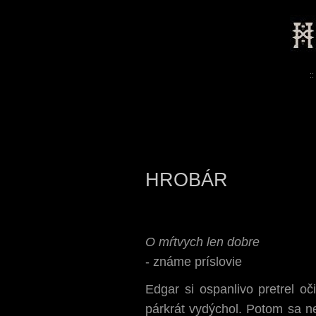
::
HROBÁR
O mŕtvych len dobre
- známe príslovie
Edgar si ospanlivo pretrel o
párkrát vydýchol. Potom sa ne