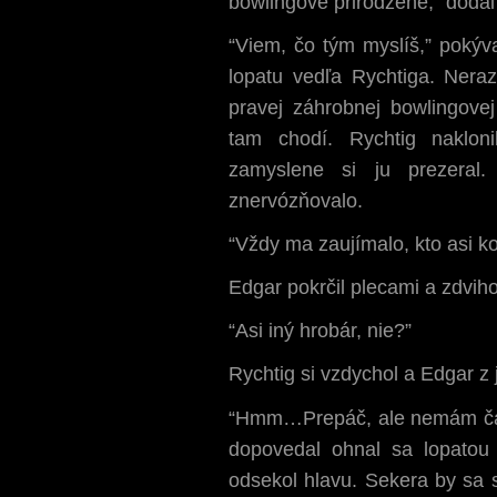
bowlingové prirodzene,” dodal
“Viem, čo tým myslíš,” pokýva
lopatu vedľa Rychtiga. Neraz
pravej záhrobnej bowlingove
tam chodí. Rychtig naklon
zamyslene si ju prezeral.
znervózňovalo.
“Vždy ma zaujímalo, kto asi 
Edgar pokrčil plecami a zdviho
“Asi iný hrobár, nie?”
Rychtig si vzdychol a Edgar z 
“Hmm…Prepáč, ale nemám čas n
dopovedal ohnal sa lopato
odsekol hlavu. Sekera by sa s