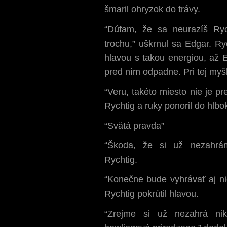
šmaril ohryzok do trávy.
“Dúfam, že sa neurazíš Ryc
trochu,” uškrnul sa Edgar. Ry
hlavou s takou energiou, až 
pred ním odpadne. Pri tej myš
“Veru, takéto miesto nie je pr
Rychtig a ruky ponoril do hlbo
“Svätá pravda”
“Škoda, že si už nezahrám
Rychtig.
“Konečne bude vyhrávať aj nie
Rychtig pokrútil hlavou.
“Zrejme si už nezahrá ni