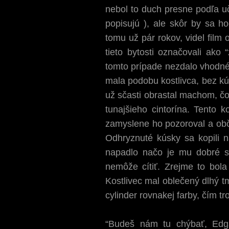
nebol to duch presne podľa u
popisujú ), ale skôr by sa ho
tomu už pár rokov, videl fil
tieto bytosti označovali ako
tomto prípade nezdalo vhodné.
mala podobu kostlivca, bez kú
už sčasti obrastal machom, čo
tunajšieho cintorína. Tento k
zamyslene ho pozoroval a obča
Odhryznuté kúsky sa kopili n
napadlo načo je mu dobré st
nemôže cítiť. Zrejme to bola
Kostlivec mal oblečený dlhý t
cylinder rovnakej farby, čím 
“Budeš nám tu chýbať, Edga