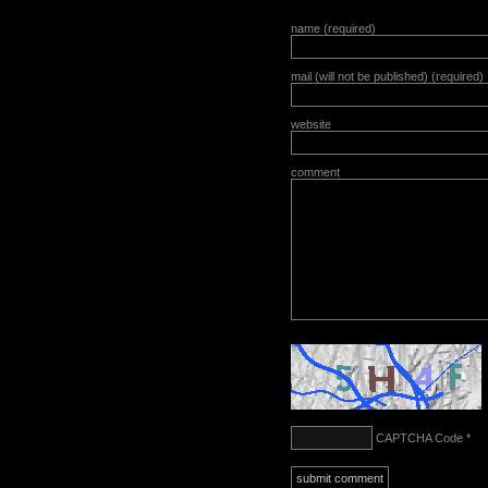
name (required)
mail (will not be published) (required)
website
comment
CAPTCHA Code
*