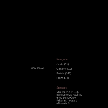
Kategórie
Cesta
(15)
2007.02.02
Oznamy
(11)
Poézia
(141)
Próza
(74)
Štatistiky
Vitaj 80.242.34.165
celkovo 9422 návštev
dnes 36 návštev
Prítomní: hostia 1
uživatelia 0