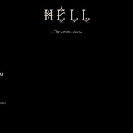
:: The darkest place::
ou
mnou