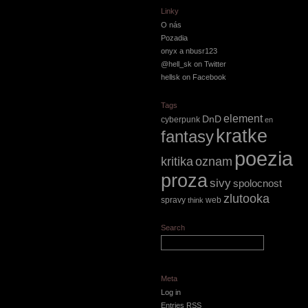
Linky
O nás
Pozadia
onyx a nbusr123
@hell_sk on Twitter
hellsk on Facebook
Tags
element
DnD
cyberpunk
en
kratke
fantasy
poezia
kritika
oznam
proza
sivy
spolocnost
zlutooka
spravy
web
think
Search
Meta
Log in
Entries
RSS