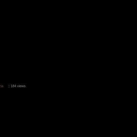
ia
:: 184 views