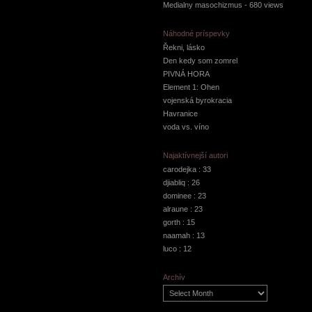
Medialny masochizmus
- 680 views
Náhodné príspevky
Řekni, lásko
Den kedy som zomrel
PIVNÁ HORA
Element 1: Ohen
vojenská byrokracia
Havranice
voda vs. víno
Najaktívnejší autori
carodejka
: 33
djiabliq
: 26
dominee
: 23
alraune
: 23
gorth
: 15
naamah
: 13
luco
: 12
Archív