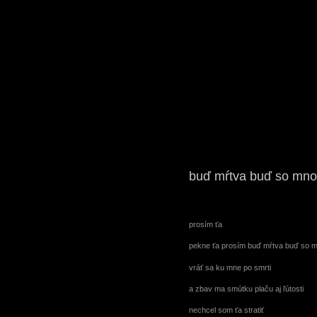
buď mŕtva buď so mn
prosím ťa
pekne ťa prosím buď mŕtva buď so 
vráť sa ku mne po smrti
a zbav ma smútku plaču aj ľútosti
nechcel som ťa stratiť