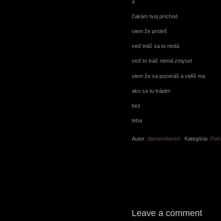
a
čakám tvoj príchod
viem že prídeš
veď ináč sa to nedá
veď to ináč nemá zmysel
viem že sa pozeráš a vidíš ma
ako sa tu trápim
bez
teba
Autor:
dismembered
Kategória:
Poéz
Leave a comment