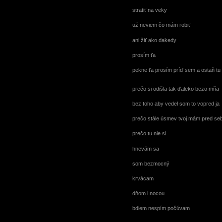
stratiť na veky
už neviem čo mám robiť
ani žiť ako dakedy
prosím ťa
pekne ťa prosím príď sem a ostaň tu
prečo si odišla tak ďaleko bezo mňa
bez toho aby vedel som to vopred ja
prečo stále úsmev tvoj mám pred se
prečo tu nie si
hnevám sa
som bezmocný
krvácam
dňom i nocou
bdiem nespím počúvam