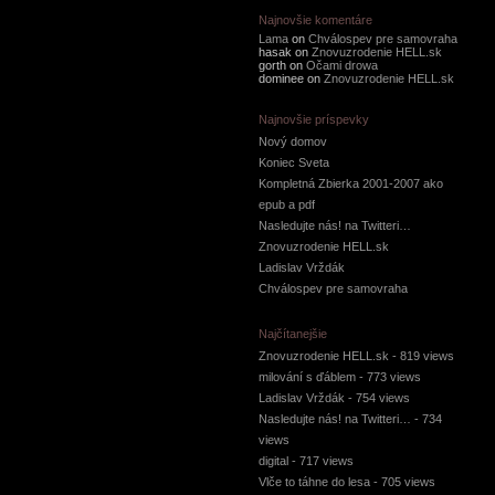
Najnovšie komentáre
Lama
on
Chválospev pre samovraha
hasak on
Znovuzrodenie HELL.sk
gorth on
Očami drowa
dominee on
Znovuzrodenie HELL.sk
Najnovšie príspevky
Nový domov
Koniec Sveta
Kompletná Zbierka 2001-2007 ako
epub a pdf
Nasledujte nás! na Twitteri…
Znovuzrodenie HELL.sk
Ladislav Vrždák
Chválospev pre samovraha
Najčítanejšie
Znovuzrodenie HELL.sk
- 819 views
milování s ďáblem
- 773 views
Ladislav Vrždák
- 754 views
Nasledujte nás! na Twitteri…
- 734
views
digital
- 717 views
Vlče to táhne do lesa
- 705 views