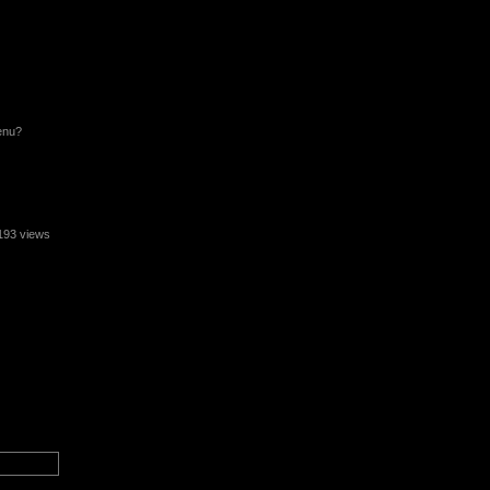
enu?
93 views