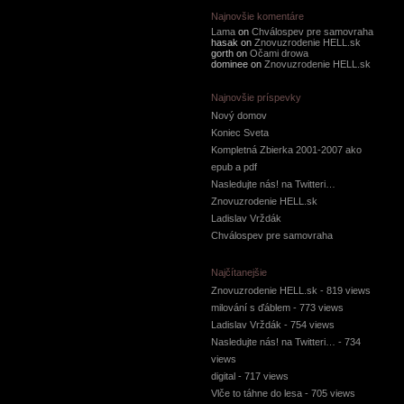
Najnovšie komentáre
Lama
on
Chválospev pre samovraha
hasak on
Znovuzrodenie HELL.sk
gorth on
Očami drowa
dominee on
Znovuzrodenie HELL.sk
Najnovšie príspevky
Nový domov
Koniec Sveta
Kompletná Zbierka 2001-2007 ako
epub a pdf
Nasledujte nás! na Twitteri…
Znovuzrodenie HELL.sk
Ladislav Vrždák
Chválospev pre samovraha
Najčítanejšie
Znovuzrodenie HELL.sk
- 819 views
milování s ďáblem
- 773 views
Ladislav Vrždák
- 754 views
Nasledujte nás! na Twitteri…
- 734
views
digital
- 717 views
Vlče to táhne do lesa
- 705 views