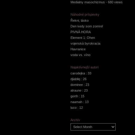
Medialny masochizmus
- 680 views
Náhodné príspevky
Řekni, lásko
Den kedy som zomrel
PIVNÁ HORA
Element 1: Ohen
vojenská byrokracia
Havranice
voda vs. víno
Najaktívnejší autori
carodejka
: 33
djiabliq
: 26
dominee
: 23
alraune
: 23
gorth
: 15
naamah
: 13
luco
: 12
Archív