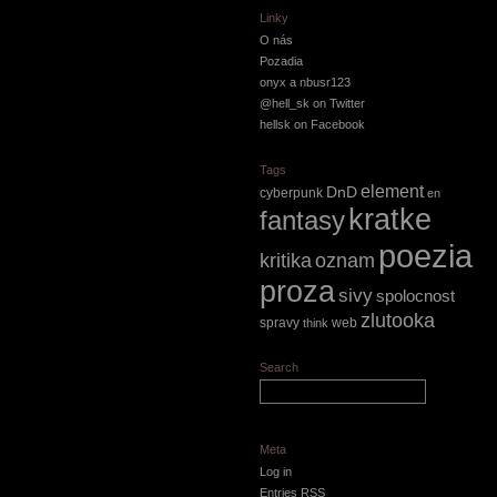
Linky
O nás
Pozadia
onyx a nbusr123
@hell_sk on Twitter
hellsk on Facebook
Tags
element
DnD
cyberpunk
en
kratke
fantasy
poezia
kritika
oznam
proza
sivy
spolocnost
zlutooka
spravy
web
think
Search
Meta
Log in
Entries
RSS