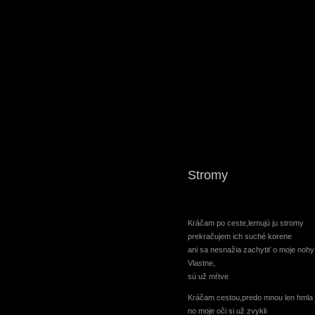
Stromy
Kráčam po ceste,lemujú ju stromy
prekračujem ich suché korene
ani sa nesnažia zachytiť o moje nohy
Vlastne,
sú už mŕtve
Kráčam cestou,predo mnou len hmla
no moje oči si už zvykli