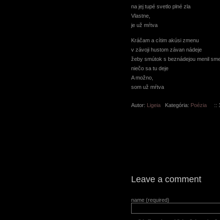
na jej tupé svetlo plné zla
Vlastne,
je už mŕtva
Kráčam a cítim akúsi zmenu
v závoji hustom závan nádeje
žeby smútok s beznádejou menil sm
niečo sa tu deje
A možno,
som už mŕtva
Autor:
Ligeia
Kategória:
Poézia
:: 1
Leave a comment
name (required)