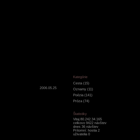
Kategórie
Cesta
(15)
2006.05.25
Oznamy
(11)
Poézia
(141)
Próza
(74)
Štatistiky
Vitaj 80.242.34.165
celkovo 9422 návštev
dnes 36 návštev
Prítomní: hostia 2
uživatelia 0