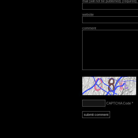
mail (will not be published) (required)
website
comment
CAPTCHA Code
*