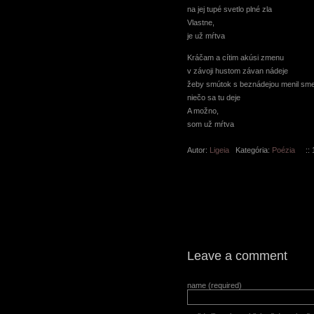
na jej tupé svetlo plné zla
Vlastne,
je už mŕtva
Kráčam a cítim akúsi zmenu
v závoji hustom závan nádeje
žeby smútok s beznádejou menil sm
niečo sa tu deje
A možno,
som už mŕtva
Autor:
Ligeia
Kategória:
Poézia
:: 1
Leave a comment
name (required)