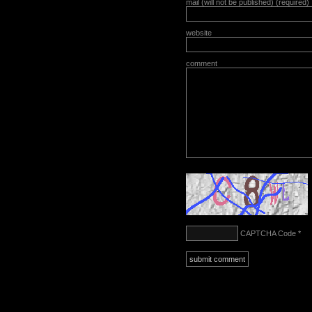
mail (will not be published) (required)
website
comment
CAPTCHA Code
*