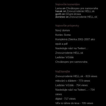
Najnovšie komentáre
Lama
on
Chválospev pre samovraha
hasak on
Znovuzrodenie HELL.sk
gorth on
Očami drowa
dominee on
Znovuzrodenie HELL.sk
Najnovšie príspevky
Nový domov
Koniec Sveta
Kompletná Zbierka 2001-2007 ako
epub a pdf
Nasledujte nás! na Twitteri…
Znovuzrodenie HELL.sk
Ladislav Vrždák
Chválospev pre samovraha
Najčítanejšie
Znovuzrodenie HELL.sk
- 819 views
milování s ďáblem
- 773 views
Ladislav Vrždák
- 754 views
Nasledujte nás! na Twitteri…
- 734
views
digital
- 717 views
Vlče to táhne do lesa
- 705 views