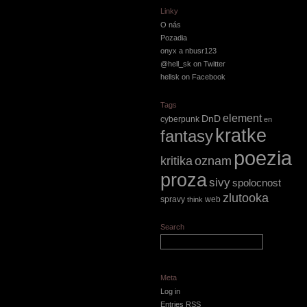
Linky
O nás
Pozadia
onyx a nbusr123
@hell_sk on Twitter
hellsk on Facebook
Tags
element
DnD
cyberpunk
en
kratke
fantasy
poezia
kritika
oznam
proza
sivy
spolocnost
zlutooka
spravy
web
think
Search
Meta
Log in
Entries
RSS