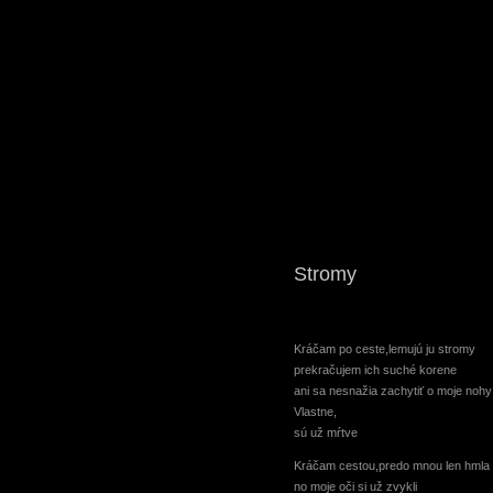
Stromy
Kráčam po ceste,lemujú ju stromy
prekračujem ich suché korene
ani sa nesnažia zachytiť o moje nohy
Vlastne,
sú už mŕtve
Kráčam cestou,predo mnou len hmla
no moje oči si už zvykli