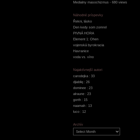
Medialny masochizmus
- 680 views
Náhodné príspevky
Řekni, lásko
Den kedy som zomrel
PIVNÁ HORA
Element 1: Ohen
vojenská byrokracia
Havranice
voda vs. víno
Najaktívnejší autori
carodejka
: 33
djiabliq
: 26
dominee
: 23
alraune
: 23
gorth
: 15
naamah
: 13
luco
: 12
Archív