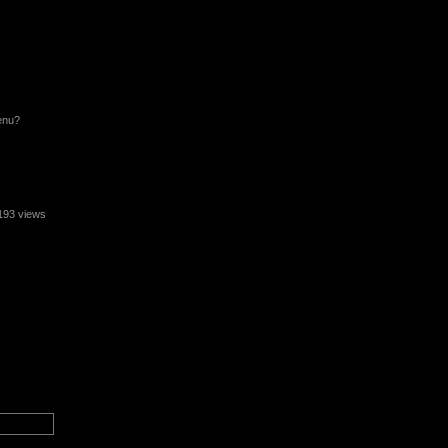
enu?
93 views