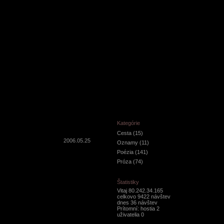
Kategórie
Cesta
(15)
2006.05.25
Oznamy
(11)
Poézia
(141)
Próza
(74)
Štatistiky
Vitaj 80.242.34.165
celkovo 9422 návštev
dnes 36 návštev
Prítomní: hostia 2
uživatelia 0