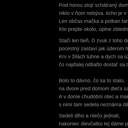
Pod horou stojí schátraný dom
nikto v ňom nebýva, ticho je v
Len občas mačka a potkan ta
Kto prejde okolo, úplne zbledn
Stačí len tieň, či zvuk z toho 
pocestný zastaví jak úderom 
Krv v žilách tuhne a dych sa úž
čo najďalej odtiaľto dostať sa t
Bolo to dávno, čo sa to stalo,
na dvore pred domom dieťa sa
A v dome chudobní otec a ma
s nimi tam sedela neznáma d
Sedeli dlho a niečo jednali,
nakoniec dievčatko tej dáme p