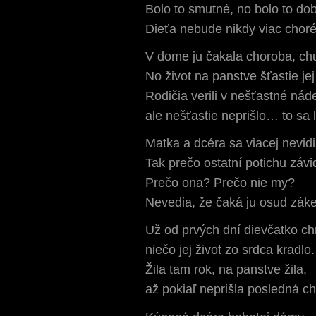
Bolo to smutné, no bolo to dob
Dieťa nebude nikdy viac choré
V dome ju čakala choroba, ch
No život na panstve šťastie je
Rodičia verili v nešťastné náde
ale nešťastie neprišlo… to sa 
Matka a dcéra sa viacej nevidi
Tak prečo ostatní potichu závi
Prečo ona? Prečo nie my?
Nevedia, že čaká ju osud záke
Už od prvých dní dievčatko ch
niečo jej život zo srdca kradlo.
Žila tam rok, na panstve žila,
až pokiaľ neprišla posledná ch