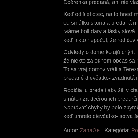
Dcérenka predaná, ani nie vla
Keď odišiel otec, na to hneď
od smútku skonala predaná m
Márne boli dary a lásky slová,
keď nikto nepočul, že rodičov 
Odvtedy o dome kolujú chýri,
že niekto za oknom občas sa 
To sa vraj domov vrátila Terez
predané dievčatko- zvädnutá 
Rodičia ju predali aby žili v c
smútok za dcérou ich predurči
Naprávať chyby by bolo zbyto
keď umrelo dievčatko- sotva š
Autor:
ZanaGe
Kategória:
Po