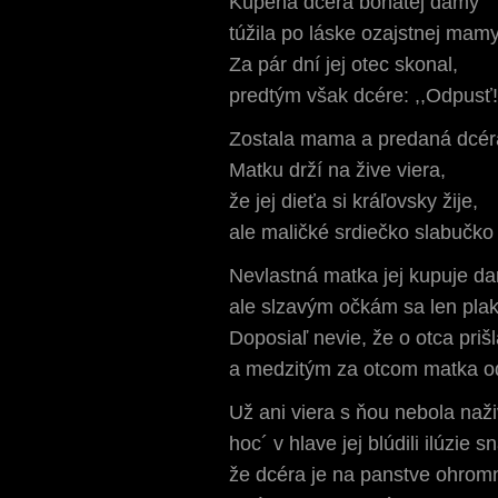
Kúpená dcéra bohatej dámy
túžila po láske ozajstnej mamy
Za pár dní jej otec skonal,
predtým však dcére: ,,Odpusť!”
Zostala mama a predaná dcér
Matku drží na žive viera,
že jej dieťa si kráľovsky žije,
ale maličké srdiečko slabučko 
Nevlastná matka jej kupuje da
ale slzavým očkám sa len plak
Doposiaľ nevie, že o otca priš
a medzitým za otcom matka od
Už ani viera s ňou nebola naži
hoc´ v hlave jej blúdili ilúzie s
že dcéra je na panstve ohrom