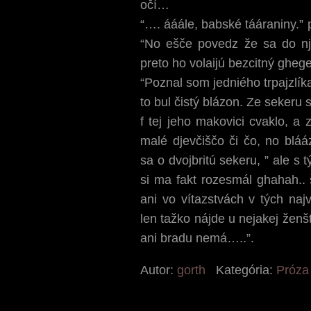
očí…
“…. ááále, babské tááraniny.” p
“No ešče povedz že sa do nj
preto ho volaijú bezcitný gheg
“Poznal som jedniého trpajzlíka
to bul čistý blázon. Ze sekeru
f tej jeho makovici cvaklo, a 
malé djevčiščo či čo, no blááz
sa o dvojbritú sekeru, ” ale s 
si ma fakt rozesmál ghahah..
ani vo vítazstvách v tých na
len tažko nájde u nejakej ženšt
ani bradu nemá…..”.
Autor:
gorth
Kategória:
Próza