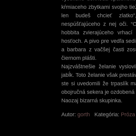
kŕmiaceho zbytkami svojho tie
len budeš chcieť zlatko
nespúšťajúceho z nej oči. “C
hobbita zvierajúceho vrhac
hosťoch. A pivo pre vedľa se
a barbara z vačšej časti zo
čiernom plášti.
Najzváštnešie želanie vyslovi
jabĺk. Toto želanie však prest
ste si uvedomili že trpaslík 
obojručná sekera je ozdobená
Naozaj bizarná skupinka.
Autor:
gorth
Kategória:
Próza