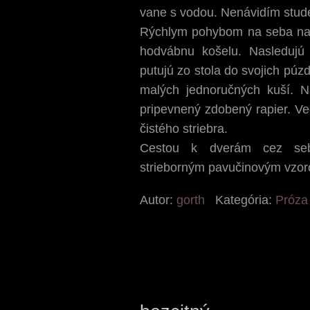
vane s vodou. Nenávidím stud
Rýchlym pohybom na seba nav
hodvábnu košelu. Nasledujú 
putujú zo stola do svojich púz
malých jednoručných kuší. 
pripevnený zdobený rapier. Ve
čistého striebra.
Cestou k dverám cez seb
strieborným pavučinovým vzo
Autor:
gorth
Kategória:
Próza