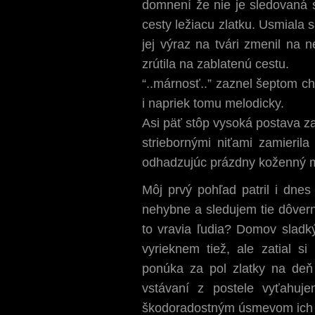
domnení že nie je sledovaná s
cesty ležiacu zlatku. Usmiala 
jej výraz na tvári zmenil na 
zrútila na zablatenú cestu.
“..márnosť..” zaznel šeptom ch
i napriek tomu melodicky.
Asi päť stôp vysoká postava z
striebornými niťami zamieril
odhadzujúc prázdny koženný m
Môj prvý pohľad patril i dne
nehybne a sledujem tie dôver
to vravia ľudia? Domov sladk
vyrieknem tiež, ale zatial s
ponúka za pol zlatky na deň
vstávaní z postele vyťahu
škodoradostným úsmevom ich p