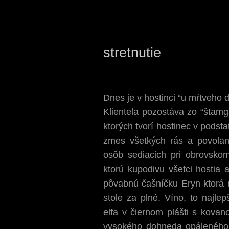
stretnutie
Dnes je v hostinci “u mŕtveho 
Klientela pozostáva zo “štamg
ktorých tvorí hostinec v podst
zmes všetkých rás a povolan
osôb sediacich pri obrovsko
ktorú kupodivu všetci hostia 
pôvabnú čašníčku Eryn ktorá 
stole za plné. Víno, to najle
elfa v čiernom plášti s kovano
vysokého dohneda opáleného 