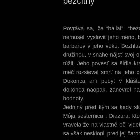
bezcitný
Povráva sa, že “balial”, “bez
nemuseli vysloviť jeho meno, 
barbarov v jeho veku. Bezhlav
družinou, v snahe nájsť svoj o
túžil. Jeho povesť sa šírila k
meč rozsieval smrť na jeho c
Dokonca ani pobyt v klášto
dokonca naopak, zanevrel na
hodnoty.
Jedniný pred kým sa kedy skl
Môja sesternica , Diazara, kt
vravela že na vlastné oči vide
sa však nesklonil pred jej čar