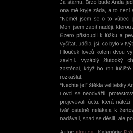
Já stárnu. Brzo bude Anda jed
ona mě kryje záda, a to není s
“Neměl jsem se o to vůbec po
Mohl jsem zabít naději, ktero
Ezero přistoupil k lůžku a pe
vyčítat, udělal jsi, co bylo v tvý
Hlouček lovců kolem dvou vy
zavlnil. Vyzáblý žlutooký
zasténal, když ho roh lučišt
rozkašlal.
“Nechte je!” štěkla velitelsky A
Lovci se neodvážili protestova
projevovali úctu, která nálež
tvář ostatně nelákala k žerto
nadávali, snad se děsili, ale po
Autor:
alraune
Kategória:
Pró