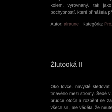
kolem, vyrovnaný, tak jak
pochybností, které přinášela p
Autor:
alraune
Kategória:
Pró
Žlutooká II
Oko lovce, navyklé sledovat
tmavého mezi stromy. Šedé vla
prudce otočil a rozběhl se za
všech sil , ale věděla, že neut