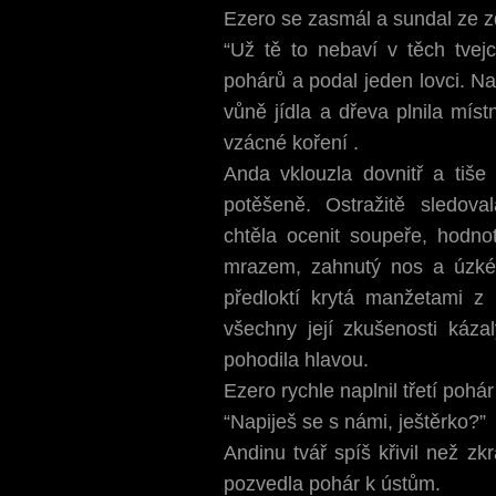
Ezero se zasmál a sundal ze z
“Už tě to nebaví v těch tvej
pohárů a podal jeden lovci. Na
vůně jídla a dřeva plnila mís
vzácné koření .
Anda vklouzla dovnitř a tiše
potěšeně. Ostražitě sledoval
chtěla ocenit soupeře, hodno
mrazem, zahnutý nos a úzké 
předloktí krytá manžetami z
všechny její zkušenosti káza
pohodila hlavou.
Ezero rychle naplnil třetí pohá
“Napiješ se s námi, ještěrko?”
Andinu tvář spíš křivil než zk
pozvedla pohár k ústům.