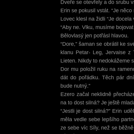
Dveře se otevřely a do srubu v
Erin se pokusil vstát. “Je něco
Lovec klesl na židli “Je docela
“Aby ne. Vlku, musíme bojovat 
Bělovlasý jen potřásl hlavou.
“Dore,” šaman se obrátil ke sv
klanu Petar- Leg, Jervaise z 
Lieten. Nikdy to nedokážeme s
Dor mu položil ruku na rameno.
dát do pořádku. Těch pár dní
bude nutný.”
Ezero začal neklidně přecháze
na to dost silná? Je ještě mlad
“Jestli je dost silná?” Erin u
měla vedle sebe lepšího partne
ze sebe víc Síly, než se běžně