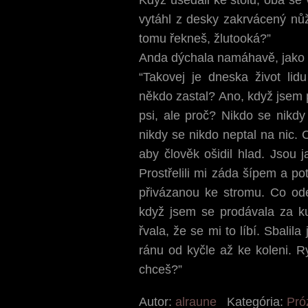
vytáhl z desky zakrvácený nů
tomu řekneš, žlutooká?”
Anda dýchala namáhavě, jako
“Takovej je dneska život li
někdo zastal? Ano, když jsem p
psi, ale proč? Nikdo se nikdy 
nikdy se nikdo neptal na nic. 
aby člověk ošidil hlad. Jsou 
Prostřelili mi záda šípem a po
přivázanou ke stromu. Co o
když jsem se prodávala za ku
řvala, že se mi to líbí. Sbali
ránu od kyčle až ke koleni. R
chceš?”
Autor:
alraune
Kategória:
Pró