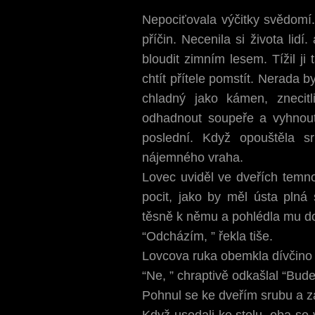
Nepociťovala výčitky svědomí.
příčin. Necenila si života lidí
bloudit zimním lesem. Tížil ji
chtít přítele pomstít. Nerada by
chladný jako kámen, znecit
odhadnout soupeře a vyhnout 
poslední. Když opouštěla sr
nájemného vraha.
Lovec uviděl ve dveřích temno
pocit, jako by měl ústa plná 
těsně k němu a pohlédla mu do
“Odcházím, ” řekla tiše.
Lovcova ruka obemkla dívčino 
“Ne, ” chraptivě odkašlal “Bude
Pohnul se ke dveřím srubu a za
Když usedali ke stolu, oba se