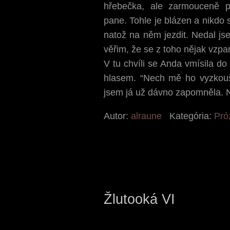
hřebečka, ale zarmouceně po
pane. Tohle je blázen a nikdo 
natož na něm jezdit. Nedal js
věřim, že se z toho nějak vzpa
V tu chvíli se Anda vmísila 
hlasem. “Nech mě ho vyzkoušet
jsem já už dávno zapomněla. 
Autor:
alraune
Kategória:
Pró
Žlutooká VI