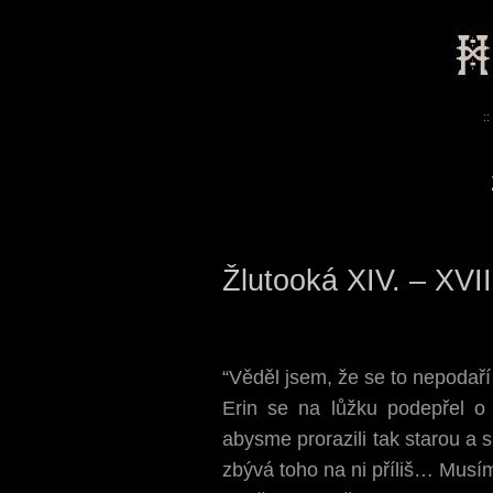
::
Žlutooká XIV. – XVII
“Věděl jsem, že se to nepodař
Erin se na lůžku podepřel o l
abysme prorazili tak starou a 
zbývá toho na ni příliš… Musím