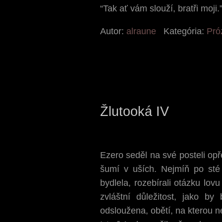
“Tak ať vám slouží, bratři moji.
Autor:
alraune
Kategória:
Pró
Žlutooká IV
Ezero seděl na své posteli opř
šumí v uších. Nejmíň po sté
bydlela, rozebírali otázku lov
zvláštní důležitost, jako by
odsloužena, obětí, na kterou 