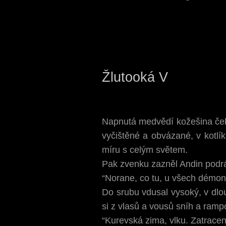
Žlutooká V
Napnutá medvědí kožešina čeka
vyčištěné a obvázané, v kotlík
míru s celým světem.
Pak zvenku zazněl Andin podráž
“Norane, co tu, u všech démon
Do srubu vdusal vysoký, v dlo
si z vlasů a vousů sníh a ramp
“Kurevská zima, vlku. Zatrace