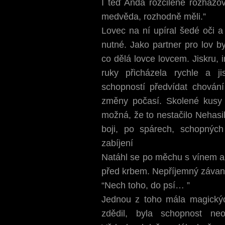
I teď Anda rozčileně rozhazov
medvěda, rozhodně měli.”
Lovec na ní upíral šedé oči a 
nutné. Jako partner pro lov by
co dělá lovce lovcem. Jiskru, in
ruky přicházela rychle a j
schopností předvídat chování
změny počasí. Skolené kusy 
možná, že to nestačilo Nehasil
boji, po spárech, schopnýc
zabíjení
Natáhl se po měchu s vínem a
před krbem. Nepříjemný závan 
“Nech toho, do psí… ”
Jednou z toho mála magickýc
zdědil, byla schopnost neo