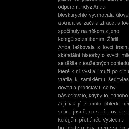
odporem, když Anda
bleskurychle vyvrhovala úlov
a Anda se začala ztrácet s lovc
spočinuly na někom z jeho
kolegů se zalíbením. Žárlil.
Anda laškovala s lovci troc
skandální historky o svých mi
se těšila z toužebných pohledů
které k ní vysílali muži po d
vrátila k zamlklému šedovlas
dovedla představit, co by
následovalo, kdyby to jednoho
Její vlk jí v tomto ohledu ne
velice jasně, co s ní provede
kolegům přehánět. Vyslechla
ho tehdy mlčky, měříc si h