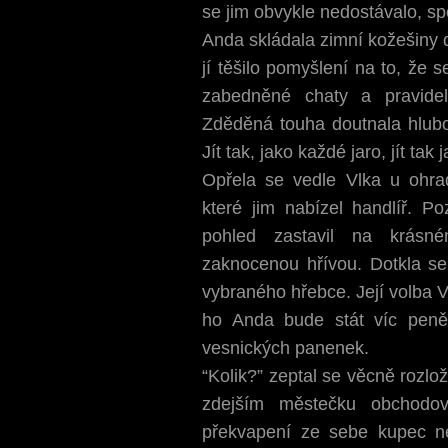
se jim obvykle nedostávalo, sp
Anda skládala zimní kožešiny 
jí těšilo pomyšlení na to, že s
zabedněné chaty a pravidel
Zděděná touha doutnala hluboko
Jít tak, jako každé jaro, jít tak
Opřela se vedle Vlka u ohrad
které jim nabízel handlíř. Po
pohled zastavil na krásn
zaknocenou hřívou. Dotkla se
vybraného hřebce. Její volba V
ho Anda bude stát víc peněz
vesnických panenek.
“Kolik?” zeptal se věcně rozlo
zdejším městečku obchodo
překvapení ze sebe kupec n