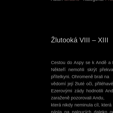
Žlutooká VIII – XIII
Cestou do Aspy se k Andě a Eze
Někteří nemohli skrýt překv
přítelkyni. Ohromeně brali na
vědomí její žluté oči, přiléha
Ezerovými zády hodnotili And
zaraženě pozorovali Andu,
která nikdy neminula cíl, která
pásla na paloucích daleko o