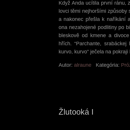
Když Anda ucítila první ránu, 
lovci těmi nejhoršími způsoby 
a nakonec přešla k naříkání 
ona nezahojené podlitiny po bi
bleskově od kmene a divoce 
hřích. “Parchante, srabáckej 
kurvo, kurvo” ječela na pokraji 
Autor:
alraune
Kategória:
Pró
Žlutooká I