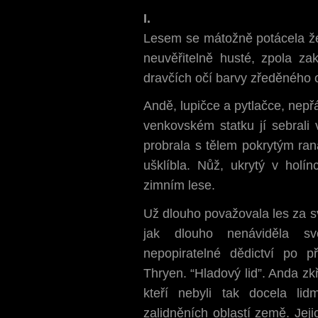
I.
Lesem se mátožně potácela žen
neuvěřitelně husté, zpola zak
dravčích očí barvy zředěného 
Andě, lupičce a pytlačce, nepř
venkovském statku jí sebrali
probrala s tělem pokrytým rana
ušklíbla. Nůž, ukrytý v holín
zimním lese.
Už dlouho považovala les za s
jak dlouho nenáviděla sv
nepopiratelné dědictví po p
Thryen. “Hladový lid”. Anda zkř
kteří nebyli tak docela li
zalidněních oblastí země. Jeji