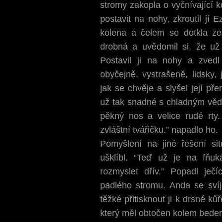
stromy zakopla o vyčnívající k
postavit na nohy, zkroutil jí 
kolena a čelem se dotkla ze
drobná a uvědomil si, že už 
Postavil ji na nohy a zvedl 
obyčejně, vystrašeně, lidsky, 
jak se chvěje a slyšel její př
už tak snadné s chladným věd
pěkný nos a velice rudé rty.
zvláštní tvářičku.” napadlo ho.
Pomyšlení na jiné řešení si
ušklíbl. “Teď už je na fňuk
rozmyslet dřív.” Popadl ječ
padlého stromu. Anda se svíj
těžké přitisknout ji k drsné k
který měl obtočen kolem beder