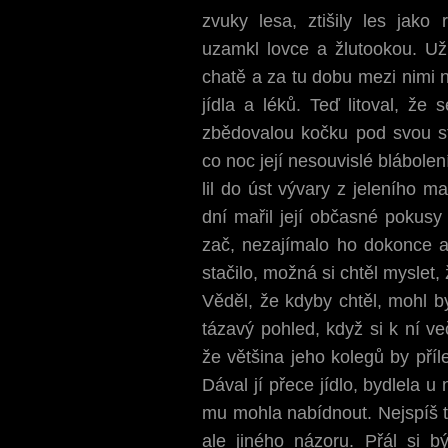
zvuky lesa, ztišily les jako
uzamkl lovce a žlutookou. U
chatě a za tu dobu mezi nimi n
jídla a léků. Teď litoval, že
zbědovalou kočku pod svou st
co noc její nesouvislé blábolení,
lil do úst vývary z jeleního m
dní mařil její občasné pokusy
zač, nezajímalo ho dokonce an
stačilo, možná si chtěl myslet, 
Věděl, že kdyby chtěl, mohl by
tázavý pohled, když si k ní ve
že většina jeho kolegů by příl
Dával jí přece jídlo, bydlela u
mu mohla nabídnout. Nejspíš t
ale jiného názoru. Přál si b